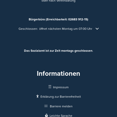
oder nach Vereinbarung
Bürgerbüro (Erreichbarkeit: 02683 912-15)
Klicken, um weitere Öffnungs- oder Schließzeiten auszublenden
Geschlossen:
öffnet nächsten Montag um 07:00 Uhr
Das Sozialamt ist zur Zeit montags geschlossen
.
Informationen
Impressum
Erklärung zur Barrierefreiheit
Barriere melden
Leichte Sprache