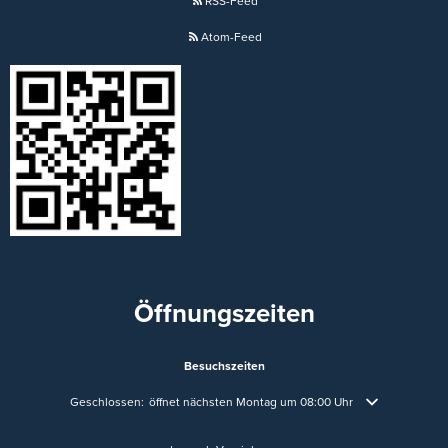
RSS-Feed
Atom-Feed
Öffnungszeiten
Besuchszeiten
Klicken, um weitere Öffnungs- oder Schließzeiten auszublenden
Geschlossen:
öffnet nächsten Montag um 08:00 Uhr