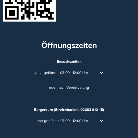
Öffnungszeiten
Besuchszeiten
Klicken, um weitere Öffnungs- oder Schließzeiten auszublend
Jetzt geöffnet:
08:00
-
12:00
Uhr
Von 08:00 bis 12:00 Uhr
oder nach Vereinbarung
Bürgerbüro (Erreichbarkeit: 02683 912-15)
Klicken, um weitere Öffnungs- oder Schließzeiten auszublen
Jetzt geöffnet:
07:00
-
12:00
Uhr
Von 07:00 bis 12:00 Uhr