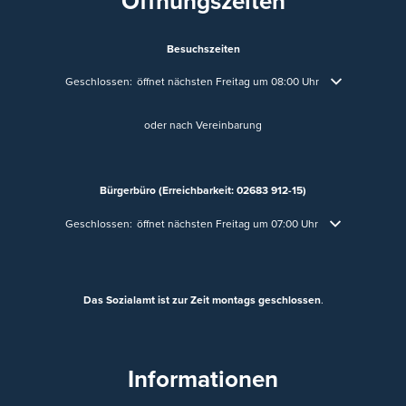
Öffnungszeiten
Besuchszeiten
Klicken, um weitere Öffnungs- oder Schließzeiten auszublenden
Geschlossen:
öffnet nächsten Freitag um 08:00 Uhr
oder nach Vereinbarung
Bürgerbüro (Erreichbarkeit: 02683 912-15)
Klicken, um weitere Öffnungs- oder Schließzeiten auszublenden
Geschlossen:
öffnet nächsten Freitag um 07:00 Uhr
Das Sozialamt ist zur Zeit montags geschlossen
.
Informationen