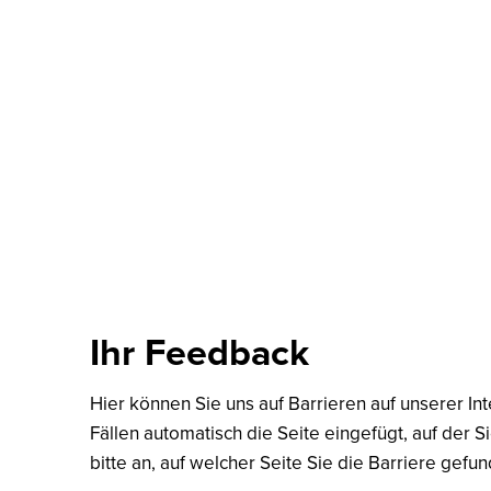
Aktuelles
Verbandsgemeinde
Or
Aktuelles
Verbandsgemeinde
Ortsg
Klima & Umweltschutz
Feedback
Ihr Feedback
Hier können Sie uns auf Barrieren auf unserer Int
Fällen automatisch die Seite eingefügt, auf der S
bitte an, auf welcher Seite Sie die Barriere gef