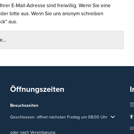
rer E-Mail-Adresse sind freiwillig. Wenn Sie eine
der bitte aus. Wenn Sie uns anonym schreiben
ack" aus.
te…
Öffnungszeiten
I
Besuchszeiten
Klicken, um weitere Öffnungs- oder Schließzeiten auszublenden
Geschlossen:
öffnet nächsten Freitag um 08:00 Uhr
oder nach Vereinbarung