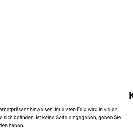
tsgemeinden
Bildung & Soziales
Tourismus & Kultur
Wirts
emeinden
Bildung & Soziales
Tourismus & Kultur
ernetpräsenz hinweisen. Im ersten Feld wird in vielen
ie sich befinden. Ist keine Seite eingegeben, geben Sie
unden haben.