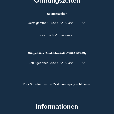
Öffnungszeiten
Besuchszeiten
Klicken, um weitere Öffnungs- oder Schließzeiten auszublend
Jetzt geöffnet:
08:00
-
12:00
Uhr
Von 08:00 bis 12:00 Uhr
oder nach Vereinbarung
Bürgerbüro (Erreichbarkeit: 02683 912-15)
Klicken, um weitere Öffnungs- oder Schließzeiten auszublen
Jetzt geöffnet:
07:00
-
12:00
Uhr
Von 07:00 bis 12:00 Uhr
Das Sozialamt ist zur Zeit montags geschlossen
.
Informationen