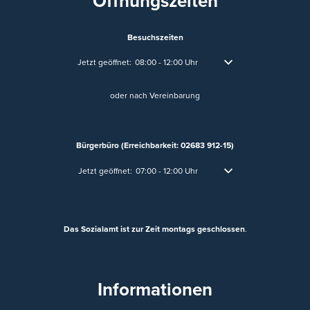
Öffnungszeiten
Besuchszeiten
Klicken, um weitere Öffnungs- oder Schließzeiten auszublend
Jetzt geöffnet:
08:00
-
12:00
Uhr
Von 08:00 bis 12:00 Uhr
oder nach Vereinbarung
Bürgerbüro (Erreichbarkeit: 02683 912-15)
Klicken, um weitere Öffnungs- oder Schließzeiten auszublen
Jetzt geöffnet:
07:00
-
12:00
Uhr
Von 07:00 bis 12:00 Uhr
Das Sozialamt ist zur Zeit montags geschlossen
.
Informationen