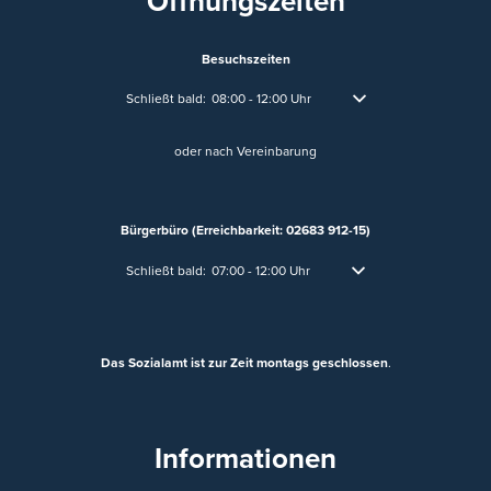
Öffnungszeiten
Besuchszeiten
Klicken, um weitere Öffnungs- oder Schließzeiten auszublen
Schließt bald:
08:00
-
12:00
Uhr
Von 08:00 bis 12:00 Uhr
oder nach Vereinbarung
Bürgerbüro (Erreichbarkeit: 02683 912-15)
Klicken, um weitere Öffnungs- oder Schließzeiten auszublen
Schließt bald:
07:00
-
12:00
Uhr
Von 07:00 bis 12:00 Uhr
Das Sozialamt ist zur Zeit montags geschlossen
.
Informationen