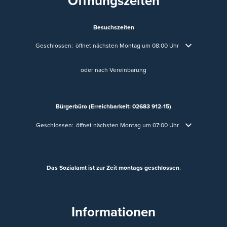
Öffnungszeiten
Besuchszeiten
Klicken, um weitere Öffnungs- oder Schließzeiten auszublenden
Geschlossen:
öffnet nächsten Montag um 08:00 Uhr
oder nach Vereinbarung
Bürgerbüro (Erreichbarkeit: 02683 912-15)
Klicken, um weitere Öffnungs- oder Schließzeiten auszublenden
Geschlossen:
öffnet nächsten Montag um 07:00 Uhr
Das Sozialamt ist zur Zeit montags geschlossen
.
Informationen