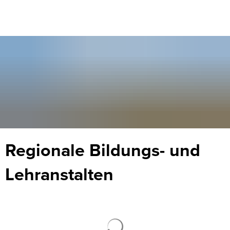
Regionale
Regionale Bildungs- und
Bildungs-
Lehranstalten
und
Lehranstalten
Suchergebnisse werden ge