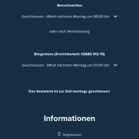
Besuchszeiten
Klicken, um weitere Öffnungs- oder Schließzeiten auszublenden
Geschlossen:
öffnet nächsten Montag um 08:00 Uhr
oder nach Vereinbarung
Bürgerbüro (Erreichbarkeit: 02683 912-15)
Klicken, um weitere Öffnungs- oder Schließzeiten auszublenden
Geschlossen:
öffnet nächsten Montag um 07:00 Uhr
Das Sozialamt ist zur Zeit montags geschlossen
.
Informationen
Impressum