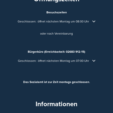
Besuchszeiten
Klicken, um weitere Öffnungs- oder Schließzeiten auszublenden
Geschlossen:
öffnet nächsten Montag um 08:00 Uhr
oder nach Vereinbarung
Bürgerbüro (Erreichbarkeit: 02683 912-15)
Klicken, um weitere Öffnungs- oder Schließzeiten auszublenden
Geschlossen:
öffnet nächsten Montag um 07:00 Uhr
Das Sozialamt ist zur Zeit montags geschlossen
.
Informationen