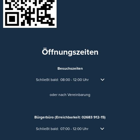
Öffnungszeiten
Besuchszeiten
Klicken, um weitere Öffnungs- oder Schließzeiten auszublen
Schließt bald:
08:00
-
12:00
Uhr
Von 08:00 bis 12:00 Uhr
oder nach Vereinbarung
Bürgerbüro (Erreichbarkeit: 02683 912-15)
Klicken, um weitere Öffnungs- oder Schließzeiten auszublen
Schließt bald:
07:00
-
12:00
Uhr
Von 07:00 bis 12:00 Uhr