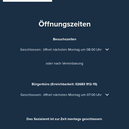
Öffnungszeiten
Besuchszeiten
Klicken, um weitere Öffnungs- oder Schließzeiten auszublenden
Geschlossen:
öffnet nächsten Montag um 08:00 Uhr
oder nach Vereinbarung
Bürgerbüro (Erreichbarkeit: 02683 912-15)
Klicken, um weitere Öffnungs- oder Schließzeiten auszublenden
Geschlossen:
öffnet nächsten Montag um 07:00 Uhr
Das Sozialamt ist zur Zeit montags geschlossen
.