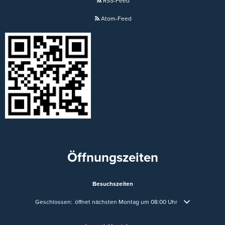
RSS-Feed
Atom-Feed
Öffnungszeiten
Besuchszeiten
Klicken, um weitere Öffnungs- oder Schließzeiten auszublenden
Geschlossen:
öffnet nächsten Montag um 08:00 Uhr