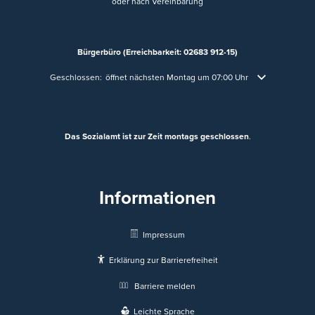
oder nach Vereinbarung
Bürgerbüro (Erreichbarkeit: 02683 912-15)
Klicken, um weitere Öffnungs- oder Schließzeiten auszublenden
Geschlossen:
öffnet nächsten Montag um 07:00 Uhr
Das Sozialamt ist zur Zeit montags geschlossen
.
Informationen
Impressum
Erklärung zur Barrierefreiheit
Barriere melden
Leichte Sprache