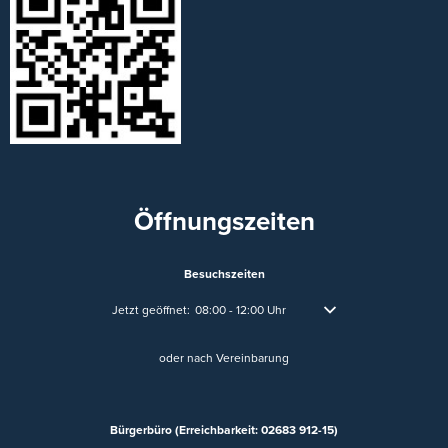
Öffnungszeiten
Besuchszeiten
Klicken, um weitere Öffnungs- oder Schließzeiten auszublend
Jetzt geöffnet:
08:00
-
12:00
Uhr
Von 08:00 bis 12:00 Uhr
oder nach Vereinbarung
Bürgerbüro (Erreichbarkeit: 02683 912-15)