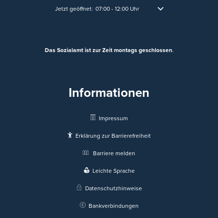
Klicken, um weitere Öffnungs- oder Schließzeiten auszublen
Jetzt geöffnet:
07:00
-
12:00
Uhr
Von 07:00 bis 12:00 Uhr
Das Sozialamt ist zur Zeit montags geschlossen
.
Informationen
Impressum
Erklärung zur Barrierefreiheit
Barriere melden
Leichte Sprache
Datenschutzhinweise
Bankverbindungen