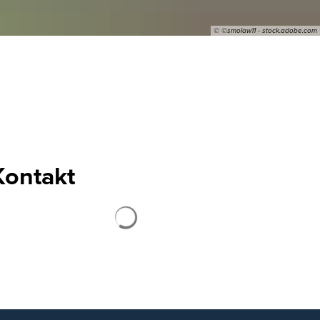
© ©smolaw11 - stock.adobe.com
rdigkeiten
Gastgeberverzeichnis
ung
Westerwaldtouristik
Geopark
Kontakt