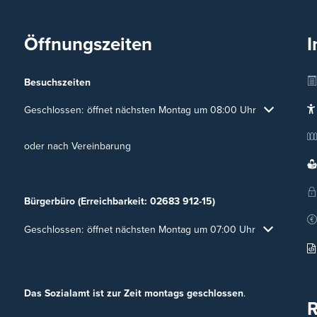
Öffnungszeiten
I
Besuchszeiten
Klicken, um weitere Öffnungs- oder Schließzeiten auszublenden
Geschlossen:
öffnet nächsten Montag um 08:00 Uhr
oder nach Vereinbarung
Bürgerbüro (Erreichbarkeit: 02683 912-15)
Klicken, um weitere Öffnungs- oder Schließzeiten auszublenden
Geschlossen:
öffnet nächsten Montag um 07:00 Uhr
Das Sozialamt ist zur Zeit montags geschlossen
.