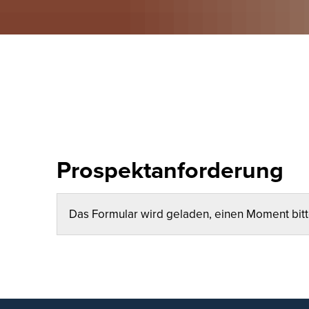
Vereine
Tourismusplattform
Museen
Sportstätten
Grillhütten
Radtouren
erlebnisreich - Unser Landkreis Neuwied
Prospektanforderung
Prospektanforderung
Das Formular wird geladen, einen Moment bit