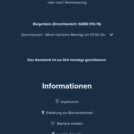
oder nach Vereinbarung
Bürgerbüro (Erreichbarkeit: 02683 912-15)
Klicken, um weitere Öffnungs- oder Schließzeiten auszublenden
Geschlossen:
öffnet nächsten Montag um 07:00 Uhr
Das Sozialamt ist zur Zeit montags geschlossen
.
Informationen
Impressum
Erklärung zur Barrierefreiheit
Barriere melden