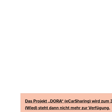
Das Projekt „DORA“ (eCarSharing) wird zum 3
(Wied) steht dann nicht mehr zur Verfügung.