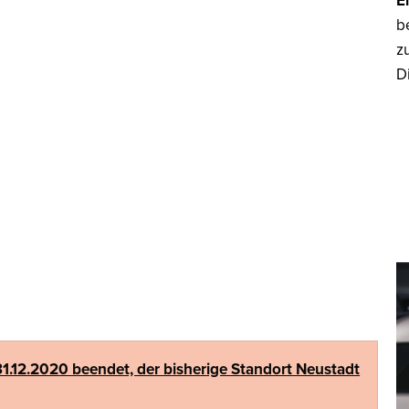
E
b
z
D
1.12.2020 beendet, der bisherige Standort Neustadt