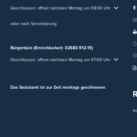
Klicken, um weitere Öffnungs- oder Schließzeiten auszublenden
Geschlossen:
öffnet nächsten Montag um 08:00 Uhr
oder nach Vereinbarung
Bürgerbüro (Erreichbarkeit: 02683 912-15)
Klicken, um weitere Öffnungs- oder Schließzeiten auszublenden
Geschlossen:
öffnet nächsten Montag um 07:00 Uhr
Das Sozialamt ist zur Zeit montags geschlossen
.
h