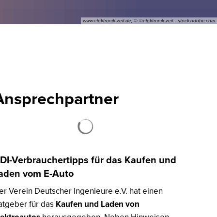
www.elektronik-zeit.de, © ©elektronik-zeit - stock.adobe.com
bilität
Heizungsanlagen
 die Gebäudeplanung
Ansprechpartner
Suchergebnisse werden geladen
DI-Verbrauchertipps für das Kaufen und
aden vom E-Auto
er Verein Deutscher Ingenieure e.V. hat einen
atgeber für das
Kaufen und Laden von