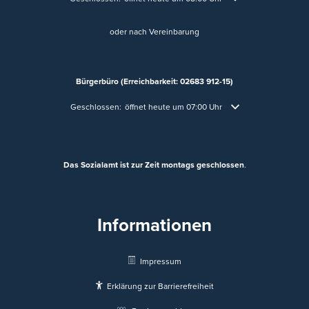
oder nach Vereinbarung
Bürgerbüro (Erreichbarkeit: 02683 912-15)
Klicken, um weitere Öffnungs- oder Schließzeiten auszublende
Geschlossen:
öffnet heute um 07:00 Uhr
Das Sozialamt ist zur Zeit montags geschlossen
.
Informationen
Impressum
Erklärung zur Barrierefreiheit