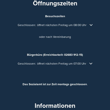
Öffnungszeiten
Besuchszeiten
Klicken, um weitere Öffnungs- oder Schließzeiten auszublenden
Geschlossen:
öffnet nächsten Freitag um 08:00 Uhr
oder nach Vereinbarung
Bürgerbüro (Erreichbarkeit: 02683 912-15)
Klicken, um weitere Öffnungs- oder Schließzeiten auszublenden
Geschlossen:
öffnet nächsten Freitag um 07:00 Uhr
Das Sozialamt ist zur Zeit montags geschlossen
.
Informationen