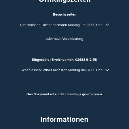
Besuchszeiten
Klicken, um weitere Öffnungs- oder Schließzeiten auszublenden
Geschlossen:
öffnet nächsten Montag um 08:00 Uhr
oder nach Vereinbarung
Bürgerbüro (Erreichbarkeit: 02683 912-15)
Klicken, um weitere Öffnungs- oder Schließzeiten auszublenden
Geschlossen:
öffnet nächsten Montag um 07:00 Uhr
Das Sozialamt ist zur Zeit montags geschlossen
.
Informationen