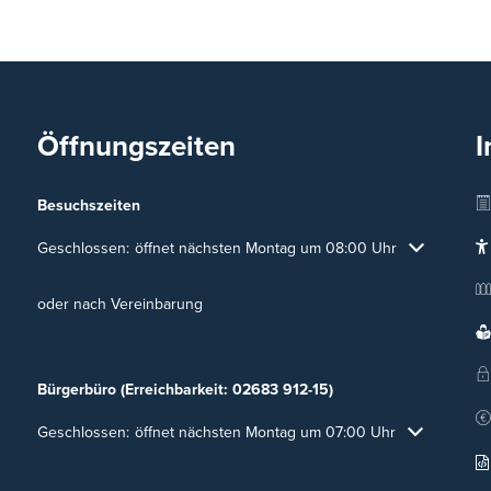
Öffnungszeiten
I
Besuchszeiten
Klicken, um weitere Öffnungs- oder Schließzeiten auszublenden
Geschlossen:
öffnet nächsten Montag um 08:00 Uhr
oder nach Vereinbarung
Bürgerbüro (Erreichbarkeit: 02683 912-15)
Klicken, um weitere Öffnungs- oder Schließzeiten auszublenden
Geschlossen:
öffnet nächsten Montag um 07:00 Uhr