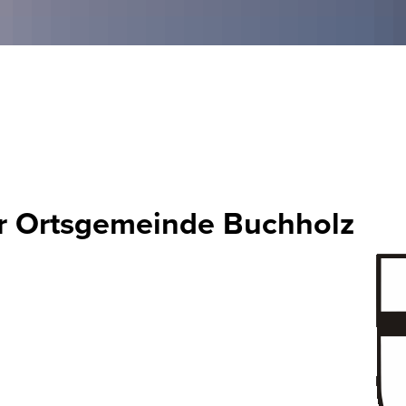
 der Ortsgemeinde Asbach
PV-Förderprogramm der 
dt (Wied)
PV-Förderprogramm der Ortsgemeinde Wi
lkonkraftwerke Ortsgemeinde Windhagen
r Ortsgemeinde Buchholz