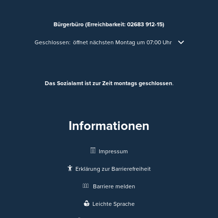
Bürgerbüro (Erreichbarkeit: 02683 912-15)
Klicken, um weitere Öffnungs- oder Schließzeiten auszublenden
Geschlossen:
öffnet nächsten Montag um 07:00 Uhr
Das Sozialamt ist zur Zeit montags geschlossen
.
Informationen
Impressum
Erklärung zur Barrierefreiheit
Barriere melden
Leichte Sprache