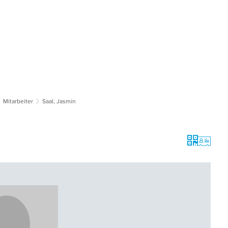
tsgemeinden
Bildung & Soziales
Tourismus & Kultur
Wirts
Mitarbeiter
Saal, Jasmin