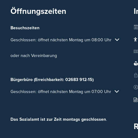
Öffnungszeiten
I
Besuchszeiten
Klicken, um weitere Öffnungs- oder Schließzeiten auszublenden
Geschlossen:
öffnet nächsten Montag um 08:00 Uhr
oder nach Vereinbarung
Bürgerbüro (Erreichbarkeit: 02683 912-15)
Klicken, um weitere Öffnungs- oder Schließzeiten auszublenden
Geschlossen:
öffnet nächsten Montag um 07:00 Uhr
Das Sozialamt ist zur Zeit montags geschlossen
.