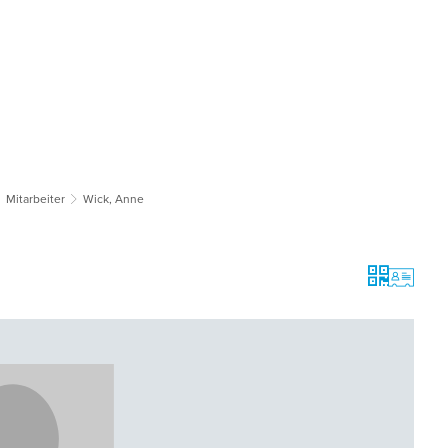
tsgemeinden
Bildung & Soziales
Tourismus & Kultur
Wirts
Mitarbeiter
Wick, Anne