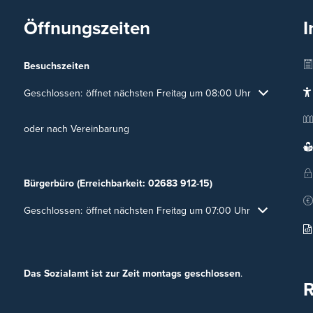
Öffnungszeiten
I
Besuchszeiten
Klicken, um weitere Öffnungs- oder Schließzeiten auszublenden
Geschlossen:
öffnet nächsten Freitag um 08:00 Uhr
oder nach Vereinbarung
Bürgerbüro (Erreichbarkeit: 02683 912-15)
Klicken, um weitere Öffnungs- oder Schließzeiten auszublenden
Geschlossen:
öffnet nächsten Freitag um 07:00 Uhr
Das Sozialamt ist zur Zeit montags geschlossen
.