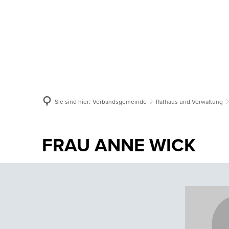
Aktuelles
Verbandsgemeinde
Or
Sie sind hier:
Verbandsgemeinde
Rathaus und Verwaltung
FRAU ANNE WICK
Position
Fachbereichsleiterin
im