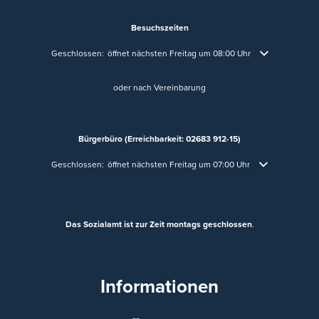
Besuchszeiten
Klicken, um weitere Öffnungs- oder Schließzeiten auszublenden
Geschlossen:
öffnet nächsten Freitag um 08:00 Uhr
oder nach Vereinbarung
Bürgerbüro (Erreichbarkeit: 02683 912-15)
Klicken, um weitere Öffnungs- oder Schließzeiten auszublenden
Geschlossen:
öffnet nächsten Freitag um 07:00 Uhr
Das Sozialamt ist zur Zeit montags geschlossen
.
Informationen