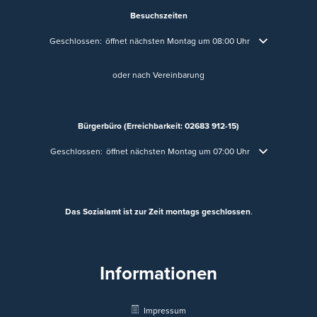
Besuchszeiten
Klicken, um weitere Öffnungs- oder Schließzeiten auszublenden
Geschlossen:
öffnet nächsten Montag um 08:00 Uhr
oder nach Vereinbarung
Bürgerbüro (Erreichbarkeit: 02683 912-15)
Klicken, um weitere Öffnungs- oder Schließzeiten auszublenden
Geschlossen:
öffnet nächsten Montag um 07:00 Uhr
Das Sozialamt ist zur Zeit montags geschlossen
.
Informationen
Impressum