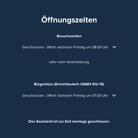
Öffnungszeiten
Besuchszeiten
Klicken, um weitere Öffnungs- oder Schließzeiten auszublenden
Geschlossen:
öffnet nächsten Freitag um 08:00 Uhr
oder nach Vereinbarung
Bürgerbüro (Erreichbarkeit: 02683 912-15)
Klicken, um weitere Öffnungs- oder Schließzeiten auszublenden
Geschlossen:
öffnet nächsten Freitag um 07:00 Uhr
Das Sozialamt ist zur Zeit montags geschlossen
.