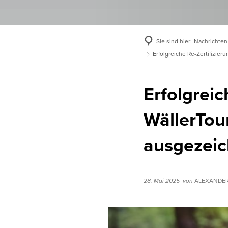
Sie sind hier:
Nachrichten
Erfolgreiche Re-Zertifizie
Erfolgrei
WällerTou
ausgezeic
28. Mai 2025
von
ALEXANDER