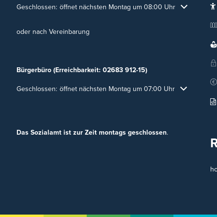
Klicken, um weitere Öffnungs- oder Schließzeiten auszublenden
Geschlossen:
öffnet nächsten Montag um 08:00 Uhr
oder nach Vereinbarung
Bürgerbüro (Erreichbarkeit: 02683 912-15)
Klicken, um weitere Öffnungs- oder Schließzeiten auszublenden
Geschlossen:
öffnet nächsten Montag um 07:00 Uhr
Das Sozialamt ist zur Zeit montags geschlossen
.
h