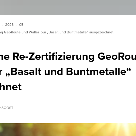
2025
05
rung GeoRoute und WällerTour „Basalt und Buntmetalle“ ausgezeichnet
che Re-Zertifizierung GeoRo
r „Basalt und Buntmetalle“
hnet
 SOOST