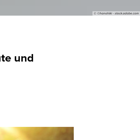
© ©hanohiki - stock.adobe.com
ute und