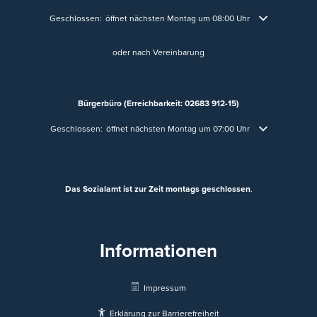
Klicken, um weitere Öffnungs- oder Schließzeiten auszublenden
Geschlossen:
öffnet nächsten Montag um 08:00 Uhr
oder nach Vereinbarung
Bürgerbüro (Erreichbarkeit: 02683 912-15)
Klicken, um weitere Öffnungs- oder Schließzeiten auszublenden
Geschlossen:
öffnet nächsten Montag um 07:00 Uhr
Das Sozialamt ist zur Zeit montags geschlossen
.
Informationen
Impressum
Erklärung zur Barrierefreiheit