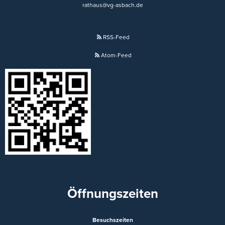
rathaus@vg-asbach.de
RSS-Feed
Atom-Feed
Öffnungszeiten
Besuchszeiten