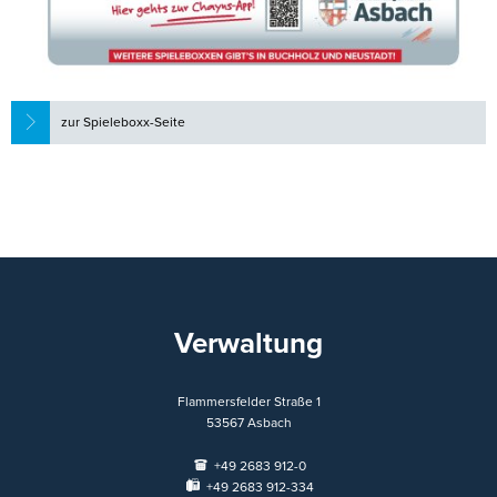
zur Spieleboxx-Seite
Verwaltung
Flammersfelder Straße 1
53567
Asbach
+49 2683 912-0
+49 2683 912-334