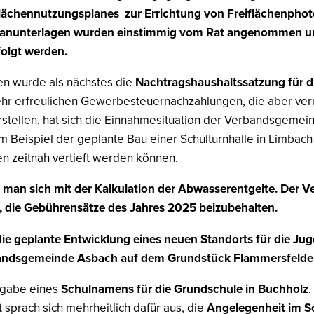
lächennutzungsplanes zur Errichtung von Freiflächenphot
 Planunterlagen wurden einstimmig vom Rat angenommen u
folgt werden.
en wurde als nächstes die
Nachtragshaushaltssatzung für d
hr erfreulichen Gewerbesteuernachzahlungen, die aber verm
rstellen, hat sich die Einnahmesituation der Verbandsgemei
m Beispiel der geplante Bau einer Schulturnhalle in Limbach
n zeitnah vertieft werden können.
e man sich mit der Kalkulation der Abwasserentgelte. Der
, die Gebührensätze des Jahres 2025 beizubehalten.
ie geplante Entwicklung eines neuen Standorts für die Ju
bandsgemeinde Asbach auf dem Grundstück Flammersfelder
rgabe eines
Schulnamens für die Grundschule in Buchholz
.
prach sich mehrheitlich dafür aus, die
Angelegenheit im S