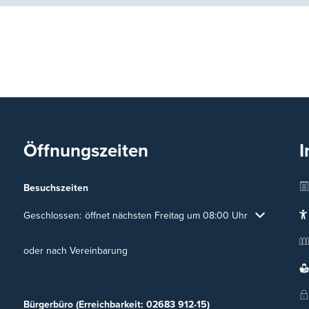
Öffnungszeiten
I
Besuchszeiten
Klicken, um weitere Öffnungs- oder Schließzeiten auszublenden
Geschlossen:
öffnet nächsten Freitag um 08:00 Uhr
oder nach Vereinbarung
Bürgerbüro (Erreichbarkeit: 02683 912-15)