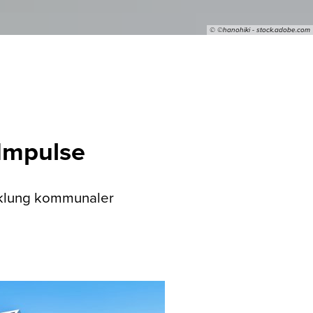
© ©hanohiki - stock.adobe.com
Impulse
icklung kommunaler