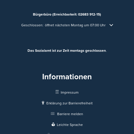
Bürgerbüro (Erreichbarkeit: 02683 912-15)
Klicken, um weitere Öffnungs- oder Schließzeiten auszublenden
Geschlossen:
öffnet nächsten Montag um 07:00 Uhr
Das Sozialamt ist zur Zeit montags geschlossen
.
Informationen
Impressum
Erklärung zur Barrierefreiheit
Barriere melden
Leichte Sprache