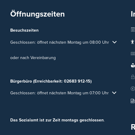
Öffnungszeiten
I
Besuchszeiten
Klicken, um weitere Öffnungs- oder Schließzeiten auszublenden
Geschlossen:
öffnet nächsten Montag um 08:00 Uhr
oder nach Vereinbarung
Bürgerbüro (Erreichbarkeit: 02683 912-15)
Klicken, um weitere Öffnungs- oder Schließzeiten auszublenden
Geschlossen:
öffnet nächsten Montag um 07:00 Uhr
Das Sozialamt ist zur Zeit montags geschlossen
.