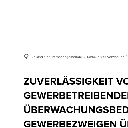
Aktuelles
Verbandsgemeinde
Or
Sie sind hier:
Verbandsgemeinde
Rathaus und Verwaltung
ZUVERLÄSSIGKEIT V
GEWERBETREIBENDEN
ÜBERWACHUNGSBED
GEWERBEZWEIGEN Ü