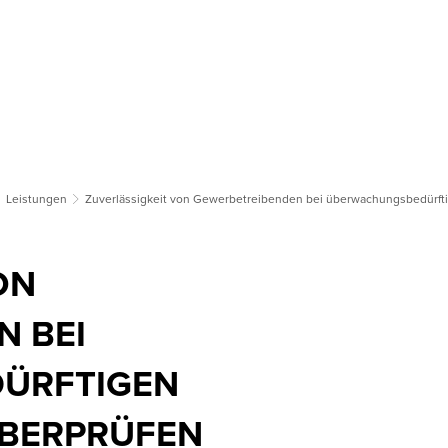
tsgemeinden
Bildung & Soziales
Tourismus & Kultur
Wirts
Leistungen
Zuverlässigkeit von Gewerbetreibenden bei überwachungsbedürf
ON
 BEI
ÜRFTIGEN
BERPRÜFEN