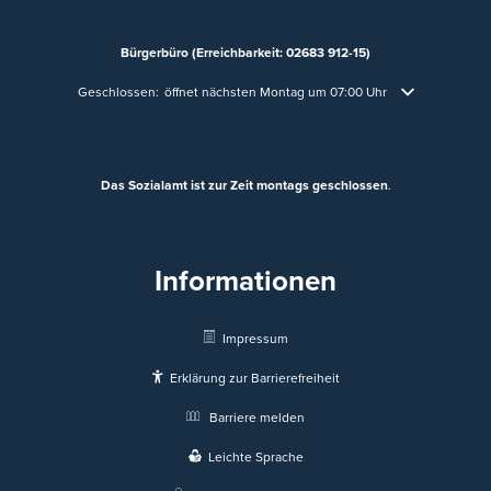
Bürgerbüro (Erreichbarkeit: 02683 912-15)
Klicken, um weitere Öffnungs- oder Schließzeiten auszublenden
Geschlossen:
öffnet nächsten Montag um 07:00 Uhr
Das Sozialamt ist zur Zeit montags geschlossen
.
Informationen
Impressum
Erklärung zur Barrierefreiheit
Barriere melden
Leichte Sprache