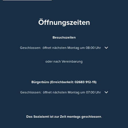
Öffnungszeiten
Besuchszeiten
Klicken, um weitere Öffnungs- oder Schließzeiten auszublenden
Geschlossen:
öffnet nächsten Montag um 08:00 Uhr
oder nach Vereinbarung
Bürgerbüro (Erreichbarkeit: 02683 912-15)
Klicken, um weitere Öffnungs- oder Schließzeiten auszublenden
Geschlossen:
öffnet nächsten Montag um 07:00 Uhr
Das Sozialamt ist zur Zeit montags geschlossen
.