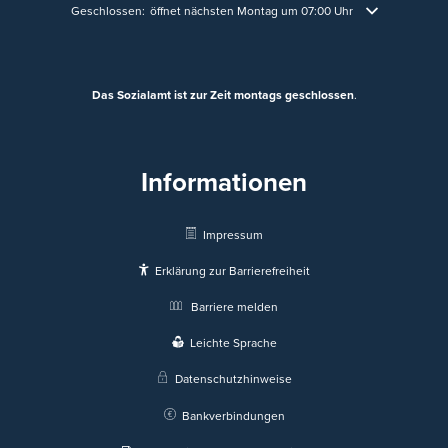
Klicken, um weitere Öffnungs- oder Schließzeiten auszublenden
Geschlossen:
öffnet nächsten Montag um 07:00 Uhr
Das Sozialamt ist zur Zeit montags geschlossen
.
Informationen
Impressum
Erklärung zur Barrierefreiheit
Barriere melden
Leichte Sprache
Datenschutzhinweise
Bankverbindungen