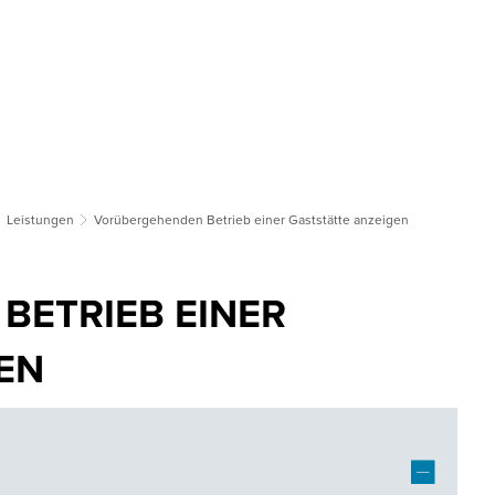
tsgemeinden
Bildung & Soziales
Tourismus & Kultur
Wirts
Leistungen
Vorübergehenden Betrieb einer Gaststätte anzeigen
BETRIEB EINER
EN