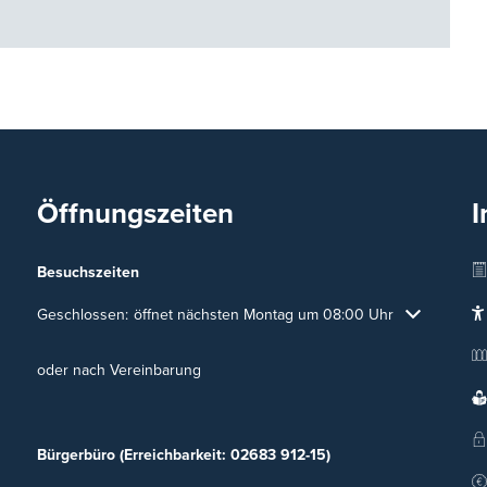
Öffnungszeiten
I
Besuchszeiten
Klicken, um weitere Öffnungs- oder Schließzeiten auszublenden
Geschlossen:
öffnet nächsten Montag um 08:00 Uhr
oder nach Vereinbarung
Bürgerbüro (Erreichbarkeit: 02683 912-15)