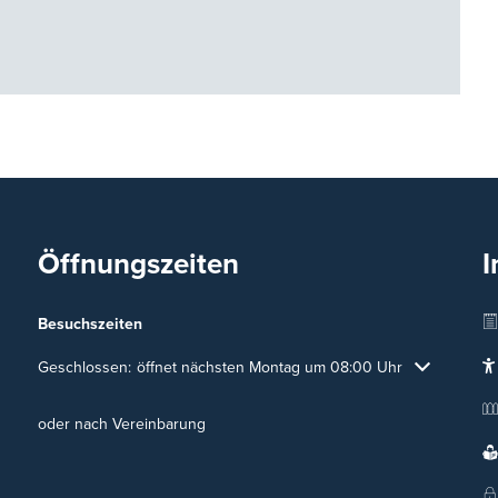
Öffnungszeiten
I
Besuchszeiten
Klicken, um weitere Öffnungs- oder Schließzeiten auszublenden
Geschlossen:
öffnet nächsten Montag um 08:00 Uhr
oder nach Vereinbarung