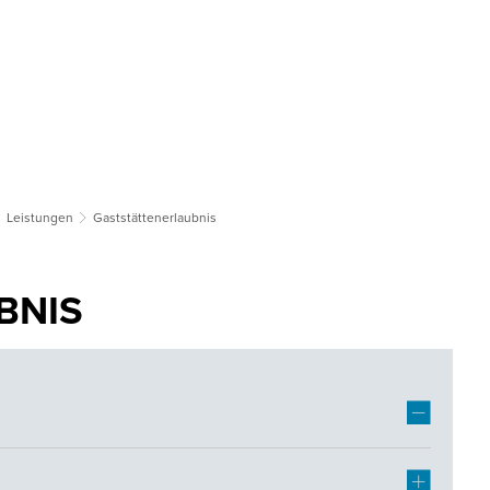
tsgemeinden
Bildung & Soziales
Tourismus & Kultur
Wirts
Leistungen
Gaststättenerlaubnis
BNIS