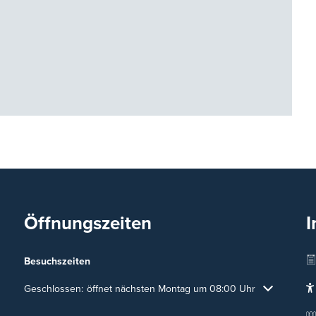
Öffnungszeiten
I
Besuchszeiten
Klicken, um weitere Öffnungs- oder Schließzeiten auszublenden
Geschlossen:
öffnet nächsten Montag um 08:00 Uhr