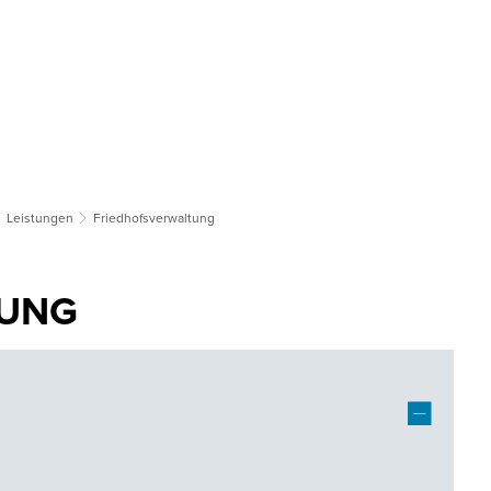
tsgemeinden
Bildung & Soziales
Tourismus & Kultur
Wirts
Leistungen
Friedhofsverwaltung
TUNG