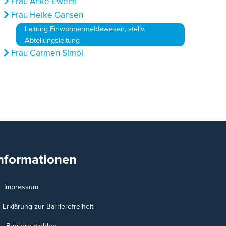
Frau Anke Ewens
Frau Heike Gansen
Leitung Einwohnermeldewesen, stellv.
Abteilungsleitung
Frau Carmen Simöl
nformationen
Impressum
Erklärung zur Barrierefreiheit