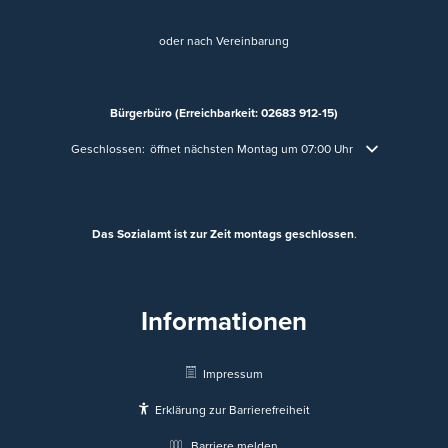
oder nach Vereinbarung
Bürgerbüro (Erreichbarkeit: 02683 912-15)
Klicken, um weitere Öffnungs- oder Schließzeiten auszublenden
Geschlossen:
öffnet nächsten Montag um 07:00 Uhr
Das Sozialamt ist zur Zeit montags geschlossen
.
Informationen
Impressum
Erklärung zur Barrierefreiheit
Barriere melden