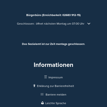
Bürgerbüro (Erreichbarkeit: 02683 912-15)
Klicken, um weitere Öffnungs- oder Schließzeiten auszublenden
Geschlossen:
öffnet nächsten Montag um 07:00 Uhr
Das Sozialamt ist zur Zeit montags geschlossen
.
Informationen
Impressum
Erklärung zur Barrierefreiheit
Barriere melden
Leichte Sprache