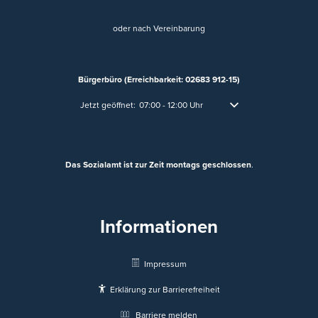
oder nach Vereinbarung
Bürgerbüro (Erreichbarkeit: 02683 912-15)
Klicken, um weitere Öffnungs- oder Schließzeiten auszublen
Jetzt geöffnet:
07:00
-
12:00
Uhr
Von 07:00 bis 12:00 Uhr
Das Sozialamt ist zur Zeit montags geschlossen
.
Informationen
Impressum
Erklärung zur Barrierefreiheit
Barriere melden