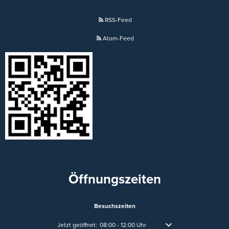
RSS-Feed
Atom-Feed
Öffnungszeiten
Besuchszeiten
Klicken, um weitere Öffnungs- oder Schließzeiten auszublend
Jetzt geöffnet:
08:00
-
12:00
Uhr
Von 08:00 bis 12:00 Uhr