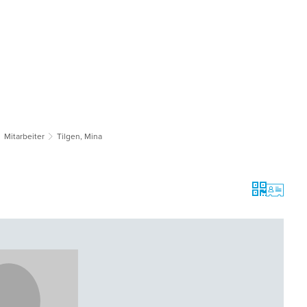
tsgemeinden
Bildung & Soziales
Tourismus & Kultur
Wirts
Mitarbeiter
Tilgen, Mina