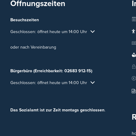
Öffnungszeiten
I
Besuchszeiten
Klicken, um weitere Öffnungs- oder Schließzeiten auszublenden
Geschlossen:
öffnet heute um 14:00 Uhr
oder nach Vereinbarung
Bürgerbüro (Erreichbarkeit: 02683 912-15)
Klicken, um weitere Öffnungs- oder Schließzeiten auszublenden
Geschlossen:
öffnet heute um 14:00 Uhr
Das Sozialamt ist zur Zeit montags geschlossen
.
h