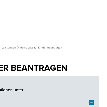
tsgemeinden
Bildung & Soziales
Tourismus & Kultur
Wirts
Leistungen
Reisepass für Kinder beantragen
DER BEANTRAGEN
tionen unter: