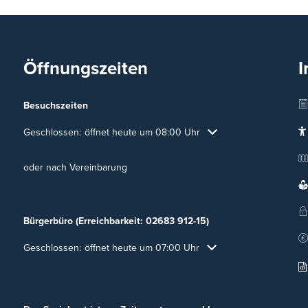
Öffnungszeiten
I
Besuchszeiten
Klicken, um weitere Öffnungs- oder Schließzeiten auszublenden
Geschlossen:
öffnet heute um 08:00 Uhr
oder nach Vereinbarung
Bürgerbüro (Erreichbarkeit: 02683 912-15)
Klicken, um weitere Öffnungs- oder Schließzeiten auszublenden
Geschlossen:
öffnet heute um 07:00 Uhr