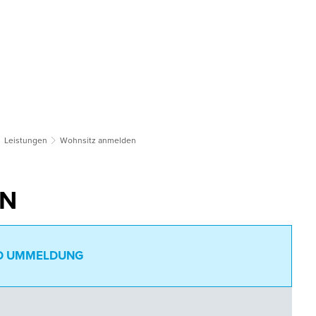
tsgemeinden
Bildung & Soziales
Tourismus & Kultur
Wirts
Leistungen
Wohnsitz anmelden
EN
ND UMMELDUNG