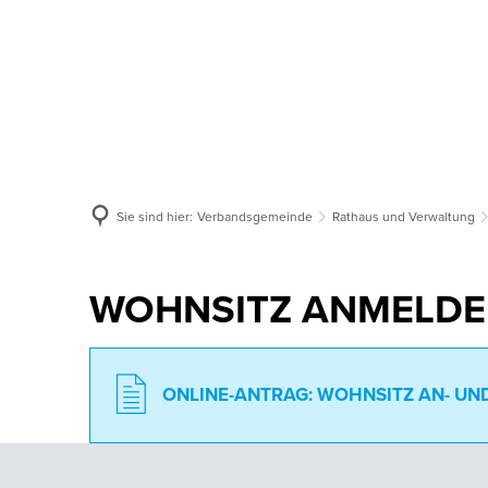
Aktuelles
Verbandsgemeinde
Or
Sie sind hier:
Verbandsgemeinde
Rathaus und Verwaltung
WOHNSITZ ANMELD
WOHNSITZ AN- U