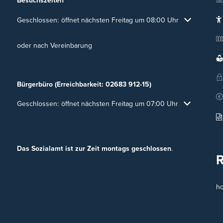
Besuchszeiten
Klicken, um weitere Öffnungs- oder Schließzeiten auszublenden
Geschlossen:
öffnet nächsten Freitag um 08:00 Uhr
oder nach Vereinbarung
Bürgerbüro (Erreichbarkeit: 02683 912-15)
Klicken, um weitere Öffnungs- oder Schließzeiten auszublenden
Geschlossen:
öffnet nächsten Freitag um 07:00 Uhr
Das Sozialamt ist zur Zeit montags geschlossen
.
h