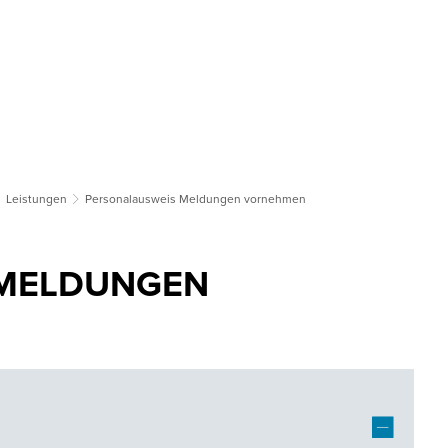
tsgemeinden
Bildung & Soziales
Tourismus & Kultur
Wirts
Leistungen
Personalausweis Meldungen vornehmen
 MELDUNGEN