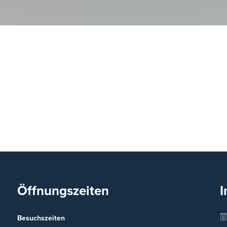
07
08
09
10
11
12
r Holztage
Lokale Aktionsgruppe (LAG) Raiffeisen-Reg
LILE
Kreis impft Feuerwehrleute
Öffnungszeiten
I
Besuchszeiten