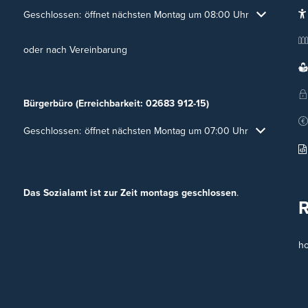
Klicken, um weitere Öffnungs- oder Schließzeiten auszublenden
Geschlossen:
öffnet nächsten Montag um 08:00 Uhr
oder nach Vereinbarung
Bürgerbüro (Erreichbarkeit: 02683 912-15)
Klicken, um weitere Öffnungs- oder Schließzeiten auszublenden
Geschlossen:
öffnet nächsten Montag um 07:00 Uhr
Das Sozialamt ist zur Zeit montags geschlossen
.
h