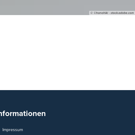
© ©hanohiki - stock.adobe.com
ion
nformationen
Impressum