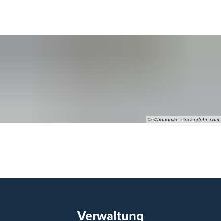
© ©hanohiki - stock.adobe.com
2023
Verwaltung