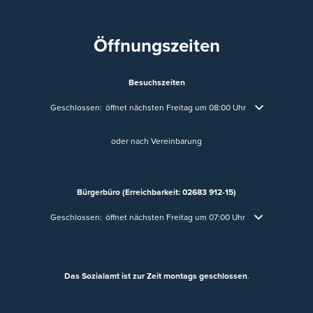
Öffnungszeiten
Besuchszeiten
Klicken, um weitere Öffnungs- oder Schließzeiten auszublenden
Geschlossen:
öffnet nächsten Freitag um 08:00 Uhr
oder nach Vereinbarung
Bürgerbüro (Erreichbarkeit: 02683 912-15)
Klicken, um weitere Öffnungs- oder Schließzeiten auszublenden
Geschlossen:
öffnet nächsten Freitag um 07:00 Uhr
Das Sozialamt ist zur Zeit montags geschlossen
.