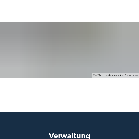
© ©hanohiki - stock.adobe.com
04
Verwaltung