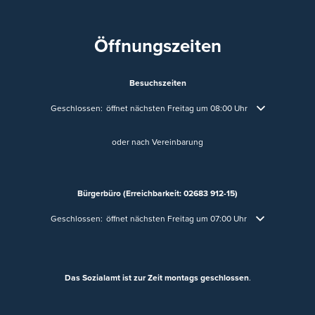
Öffnungszeiten
Besuchszeiten
Klicken, um weitere Öffnungs- oder Schließzeiten auszublenden
Geschlossen:
öffnet nächsten Freitag um 08:00 Uhr
oder nach Vereinbarung
Bürgerbüro (Erreichbarkeit: 02683 912-15)
Klicken, um weitere Öffnungs- oder Schließzeiten auszublenden
Geschlossen:
öffnet nächsten Freitag um 07:00 Uhr
Das Sozialamt ist zur Zeit montags geschlossen
.