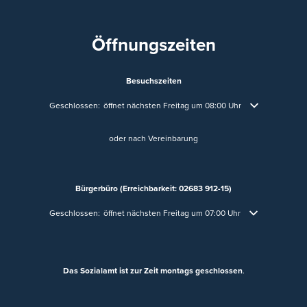
Öffnungszeiten
Besuchszeiten
Klicken, um weitere Öffnungs- oder Schließzeiten auszublenden
Geschlossen:
öffnet nächsten Freitag um 08:00 Uhr
oder nach Vereinbarung
Bürgerbüro (Erreichbarkeit: 02683 912-15)
Klicken, um weitere Öffnungs- oder Schließzeiten auszublenden
Geschlossen:
öffnet nächsten Freitag um 07:00 Uhr
Das Sozialamt ist zur Zeit montags geschlossen
.