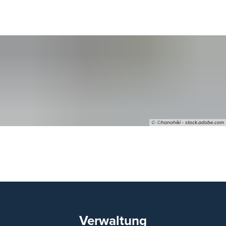
© ©hanohiki - stock.adobe.com
10
Verwaltung