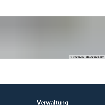
© ©hanohiki - stock.adobe.com
11
Verwaltung