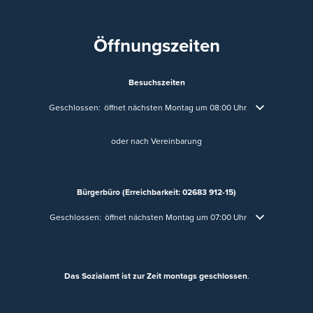
Öffnungszeiten
Besuchszeiten
Klicken, um weitere Öffnungs- oder Schließzeiten auszublenden
Geschlossen:
öffnet nächsten Montag um 08:00 Uhr
oder nach Vereinbarung
Bürgerbüro (Erreichbarkeit: 02683 912-15)
Klicken, um weitere Öffnungs- oder Schließzeiten auszublenden
Geschlossen:
öffnet nächsten Montag um 07:00 Uhr
Das Sozialamt ist zur Zeit montags geschlossen
.